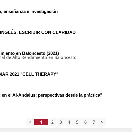
ia, enseñanza e investigación
N INGLÉS. ESCRIBIR CON CLARIDAD
imiento en Baloncesto (2021)
onal de Alto Rendimiento en Baloncesto
NIMAR 2021 "CELL THERAPY"
 en el Al-Andalus: perspectivas desde la práctica"
<
2
3
4
5
6
7
>