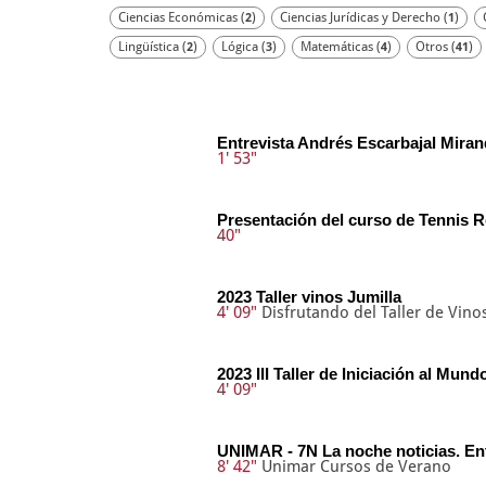
Ciencias Económicas (
)
Ciencias Jurídicas y Derecho (
)
2
1
Lingüística (
)
Lógica (
)
Matemáticas (
)
Otros (
)
2
3
4
41
Entrevista Andrés Escarbajal Miran
1' 53"
Presentación del curso de Tennis R
40"
2023 Taller vinos Jumilla
4' 09"
Disfrutando del Taller de Vino
2023 III Taller de Iniciación al Mund
4' 09"
UNIMAR - 7N La noche noticias. Ent
8' 42"
Unimar Cursos de Verano