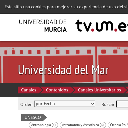
Este sitio usa cookies para mejorar su experiencia de uso del s
Universidad del Mar
Canales
Contenidos
Canales Universitarios
Orden
Buscar
UNESCO
Antropología (
)
Astronomía y Astrofísica (
)
Ciencia Polít
1
3