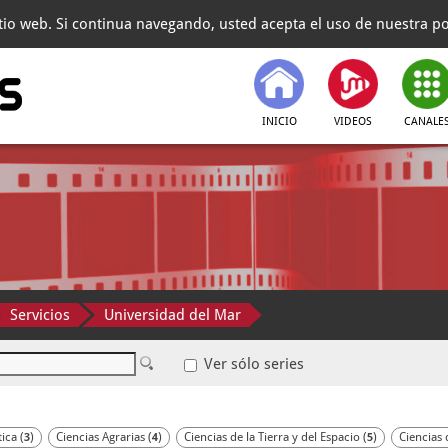
itio web. Si continua navegando, usted acepta el uso de nuestra pol
INICIO
VIDEOS
CANALE
Servicios
Universidad del Mar
Ver sólo series
ica (
)
Ciencias Agrarias (
)
Ciencias de la Tierra y del Espacio (
)
Ciencias 
3
4
5