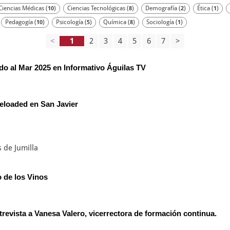
Ciencias Médicas (
)
Ciencias Tecnológicas (
)
Demografía (
)
Ética (
)
10
8
2
1
Pedagogía (
)
Psicología (
)
Química (
)
Sociología (
)
10
5
8
1
<
2
3
4
5
6
7
>
do al Mar 2025 en Informativo Águilas TV
eloaded en San Javier
s de Jumilla
o de los Vinos
revista a Vanesa Valero, vicerrectora de formación continua.