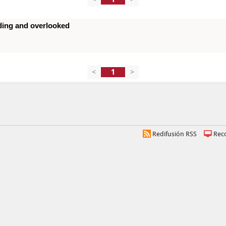
ding and overlooked
<
>
Redifusión RSS
Rec