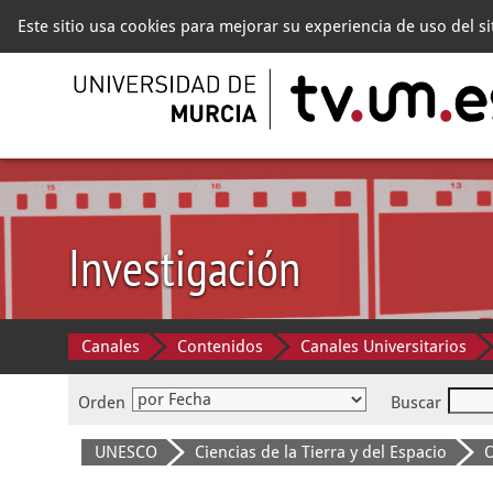
Este sitio usa cookies para mejorar su experiencia de uso del s
Investigación
Canales
Contenidos
Canales Universitarios
Orden
Buscar
UNESCO
Ciencias de la Tierra y del Espacio
O