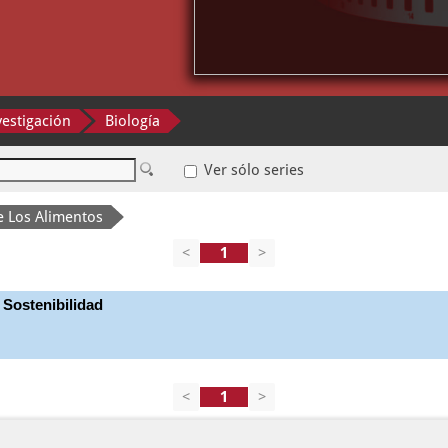
vestigación
Biología
Ver sólo series
e Los Alimentos
<
>
 Sostenibilidad
<
>