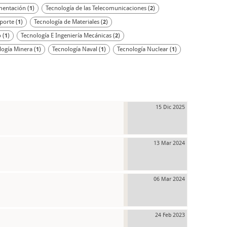
mentación (
)
Tecnología de las Telecomunicaciones (
)
1
2
porte (
)
Tecnología de Materiales (
)
1
2
 (
)
Tecnología E Ingeniería Mecánicas (
)
1
2
logía Minera (
)
Tecnología Naval (
)
Tecnología Nuclear (
)
1
1
1
15 Dic 2025
13 Mar 2024
06 Mar 2024
24 Feb 2023