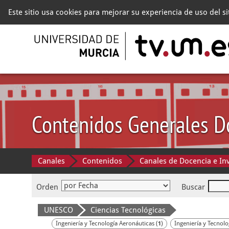
Este sitio usa cookies para mejorar su experiencia de uso del s
Contenidos Generales D
Canales
Contenidos
Canales de Docencia e In
Orden
Buscar
UNESCO
Ciencias Tecnológicas
Ingeniería y Tecnología Aeronáuticas (
)
Ingeniería y Tecnol
1