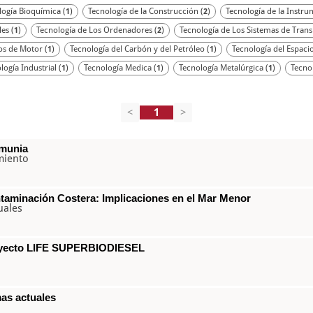
logía Bioquímica (
)
Tecnología de la Construcción (
)
Tecnología de la Instru
1
2
es (
)
Tecnología de Los Ordenadores (
)
Tecnología de Los Sistemas de Trans
1
2
os de Motor (
)
Tecnología del Carbón y del Petróleo (
)
Tecnología del Espacio
1
1
logía Industrial (
)
Tecnología Medica (
)
Tecnología Metalúrgica (
)
Tecno
1
1
1
<
>
lmunia
miento
taminación Costera: Implicaciones en el Mar Menor
uales
royecto LIFE SUPERBIODIESEL
as actuales