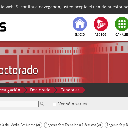
itio web. Si continua navegando, usted acepta el uso de nuestra pol
INICIO
VIDEOS
CANALE
octorado
vestigación
Doctorado
Generales
Ver sólo series
ogía del Medio Ambiente (
)
Ingeniería y Tecnología Eléctricas (
)
Ingeniería y 
2
2