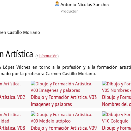
Antonio Nicolas Sanchez
Productor
s
en Castillo Moriano
n Artística
(+
información
)
López Vílchez en torno a la profesión y a la formación artíst
inado por la profesora Carmen Castillo Moriano.
rtística. V02
Dibujo y Formación Artística. V03
Dibujo y Forma
Imagenes y palabras
Nombres del d
rtística. V08
Dibujo y Formación Artística. V09
Dibujo y Forma