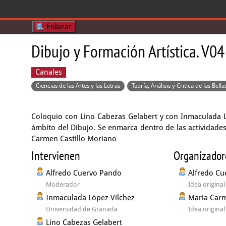
Enlazar
Dibujo y Formación Artística. V04
Canales
Ciencias de las Artes y las Letras
Teoría, Análisis y Critica de las Bella
Coloquio con Lino Cabezas Gelabert y con Inmaculada Lóp
ámbito del Dibujo. Se enmarca dentro de las actividade
Carmen Castillo Moriano
Intervienen
Organizador
Alfredo Cuervo Pando
Alfredo Cu
Moderador
Idea origina
Inmaculada López Vílchez
Maria Carm
Universidad de Granada
Idea origina
Lino Cabezas Gelabert