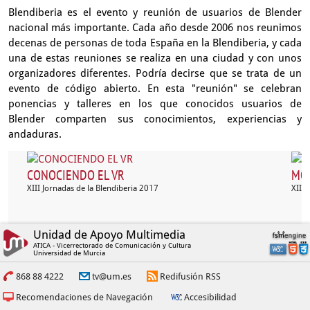
Blendiberia es el evento y reunión de usuarios de Blender
nacional más importante. Cada año desde 2006 nos reunimos
decenas de personas de toda España en la Blendiberia, y cada
una de estas reuniones se realiza en una ciudad y con unos
organizadores diferentes. Podría decirse que se trata de un
evento de código abierto. En esta "reunión" se celebran
ponencias y talleres en los que conocidos usuarios de
Blender comparten sus conocimientos, experiencias y
andaduras.
CONOCIENDO EL VR
MOD
XIII Jornadas de la Blendiberia 2017
XIII 
Unidad de Apoyo Multimedia
ATICA - Vicerrectorado de Comunicación y Cultura
Universidad de Murcia
868 88 4222
tv@um.es
Redifusión RSS
Recomendaciones de Navegación
Accesibilidad