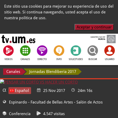
Este sitio usa cookies para mejorar su experiencia de uso del
sitio web. Si continua navegando, usted acepta el uso de
nuestra política de uso.
Aceptar y continuar
VIDEOS
CANALES
DIRECTO
INFO
SOLICITUDES
BUSCAR
USUARIO
Canales
Jornadas Blendiberia 2017
Español
25 Nov 2017
24m 16s
Espinardo - Facultad de Bellas Artes
- Salón de Actos
Conferencia
4.547 visitas