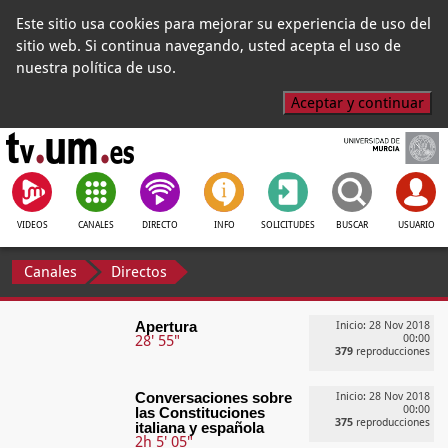
Este sitio usa cookies para mejorar su experiencia de uso del
sitio web. Si continua navegando, usted acepta el uso de
nuestra política de uso.
Aceptar y continuar
VIDEOS
CANALES
DIRECTO
INFO
SOLICITUDES
BUSCAR
USUARIO
Canales
Directos
Apertura
Inicio: 28 Nov 2018
28' 55"
00:00
379
reproducciones
Conversaciones sobre
Inicio: 28 Nov 2018
00:00
las Constituciones
375
reproducciones
italiana y española
2h 5' 05"