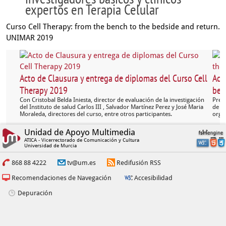
expertos en Terapia Celular
Curso Cell Therapy: from the bench to the bedside and return.
UNIMAR 2019
Acto de Clausura y entrega de diplomas del Curso Cell
Act
Therapy 2019
ben
Con Cristobal Belda Iniesta, director de evaluación de la investigación
Presi
del Instituto de salud Carlos III , Salvador Martínez Perez y José Maria
de la
Moraleda, directores del curso, entre otros participantes.
organ
Unidad de Apoyo Multimedia
ATICA - Vicerrectorado de Comunicación y Cultura
Universidad de Murcia
868 88 4222
tv@um.es
Redifusión RSS
Recomendaciones de Navegación
Accesibilidad
Depuración