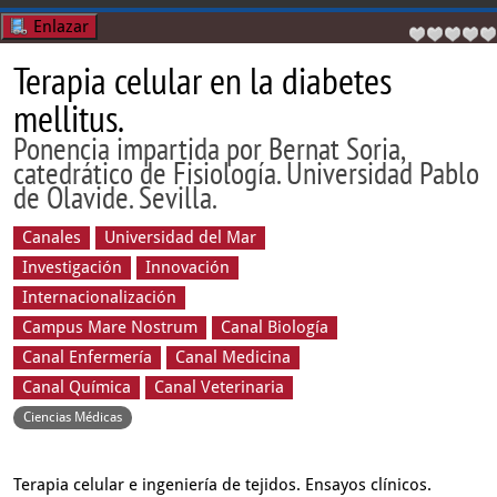
Enlazar
Terapia celular en la diabetes
mellitus.
Ponencia impartida por Bernat Soria,
catedrático de Fisiología. Universidad Pablo
de Olavide. Sevilla.
Canales
Universidad del Mar
Investigación
Innovación
Internacionalización
Campus Mare Nostrum
Canal Biología
Canal Enfermería
Canal Medicina
Canal Química
Canal Veterinaria
Ciencias Médicas
Terapia celular e ingeniería de tejidos. Ensayos clínicos.