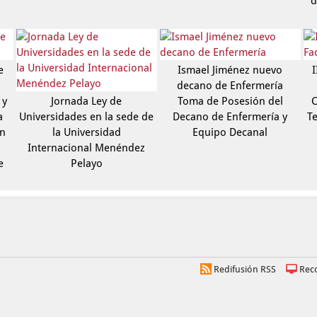
d
e
Ismael Jiménez nuevo
I
decano de Enfermería
 y
Jornada Ley de
Toma de Posesión del
C
a
Universidades en la sede de
Decano de Enfermería y
Te
ón
la Universidad
Equipo Decanal
Internacional Menéndez
e
Pelayo
Redifusión RSS
Rec