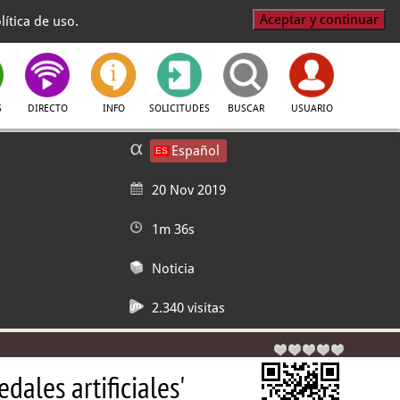
Aceptar y continuar
ítica de uso.
S
DIRECTO
INFO
SOLICITUDES
BUSCAR
USUARIO
Español
20 Nov 2019
1m 36s
Noticia
2.340 visitas
dales artificiales'