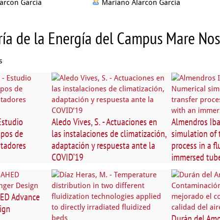
arcon Garcia
Mariano Alarcon Garcia
ería de la Energía del Campus Mare N
s
 Estudio
Aledo Vives, S. - Actuaciones en
Almendros Ibañ
mpos de
las instalaciones de climatización,
simulation of 
ptadores
adaptación y respuesta ante la
process in a f
COVID’19
immersed tub
AHED Advance
ign
Durán del Amor