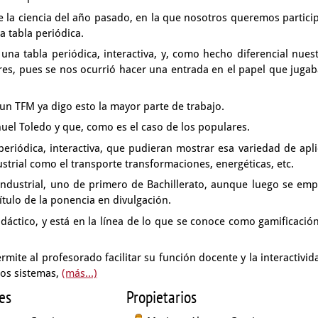
 la ciencia del año pasado,
en la que nosotros queremos particip
a tabla periódica.
una tabla periódica, interactiva,
y, como hecho diferencial nuest
res,
pues se nos ocurrió hacer una entrada en el papel que juga
 un TFM ya digo esto la mayor parte de trabajo.
uel Toledo y que, como es el caso de los populares.
 periódica,
interactiva, que pudieran mostrar esa variedad
de apli
ustrial
como el transporte transformaciones, energéticas, etc.
industrial,
uno de primero de Bachillerato,
aunque luego se emp
ítulo de la ponencia en divulgación.
idáctico,
y está en la línea de lo que se conoce como gamificació
rmite al profesorado facilitar su función docente
y la interactivi
ros sistemas,
(más...)
es
Propietarios