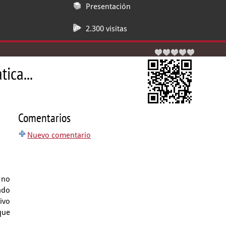
Presentación
2.300 visitas
ica...
Comentarios
Nuevo comentario
,
no
ado
ivo
que