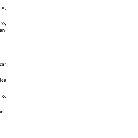
ar,
ro,
ban
car
lea
n
o,
dad,