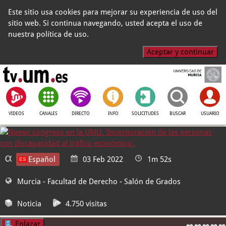
Este sitio usa cookies para mejorar su experiencia de uso del
sitio web. Si continua navegando, usted acepta el uso de
nuestra política de uso.
Aceptar y continuar
VIDEOS
CANALES
DIRECTO
INFO
SOLICITUDES
BUSCAR
USUARIO
Español
03 Feb 2022
1m 52s
Murcia - Facultad de Derecho
- Salón de Grados
Noticia
4.750 visitas
Enlazar