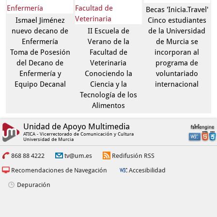
Becas 'Inicia.Travel'
Ismael Jiménez
Cinco estudiantes
nuevo decano de
II Escuela de
de la Universidad
Enfermería
Verano de la
de Murcia se
Toma de Posesión
Facultad de
incorporan al
del Decano de
Veterinaria
programa de
Enfermería y
Conociendo la
voluntariado
Equipo Decanal
Ciencia y la
internacional
Tecnología de los
Alimentos
Unidad de Apoyo Multimedia
ATICA - Vicerrectorado de Comunicación y Cultura
Universidad de Murcia
868 88 4222
tv@um.es
Redifusión RSS
Recomendaciones de Navegación
Accesibilidad
Depuración