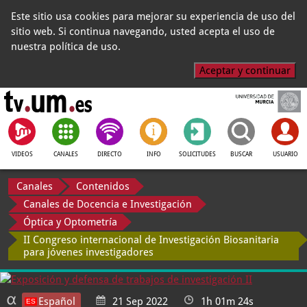
Este sitio usa cookies para mejorar su experiencia de uso del
sitio web. Si continua navegando, usted acepta el uso de
nuestra política de uso.
Aceptar y continuar
VIDEOS
CANALES
DIRECTO
INFO
SOLICITUDES
BUSCAR
USUARIO
Canales
Contenidos
Canales de Docencia e Investigación
Óptica y Optometría
II Congreso internacional de Investigación Biosanitaria
para jóvenes investigadores
Español
21 Sep 2022
1h 01m 24s