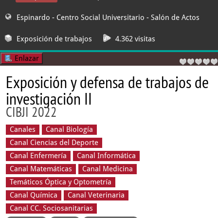
Espinardo - Centro Social Universitario
- Salón de Actos
Exposición de trabajos
4.362 visitas
Enlazar
Exposición y defensa de trabajos de
investigación II
CIBJI 2022
Canales
Canal Biología
Canal Ciencias del Deporte
Canal Enfermería
Canal Informática
Canal Matemáticas
Canal Medicina
Temáticos Óptica y Optometría
Canal Química
Canal Veterinaria
Canal CC. Sociosanitarias