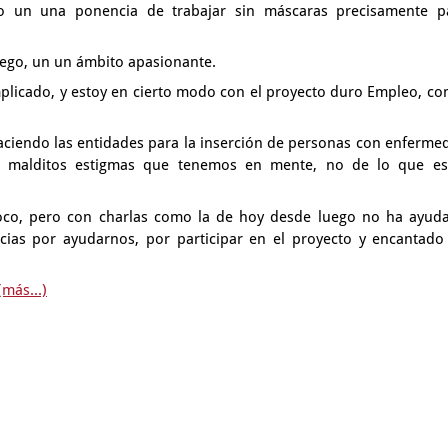
ndo un una ponencia
de trabajar sin máscaras precisamente p
uego, un un ámbito apasionante.
mplicado,
y estoy en cierto modo con el proyecto duro Empleo,
con
aciendo las entidades para la inserción de personas
con enferme
s malditos estigmas
que tenemos en mente, no de lo que es
oco,
pero con charlas como la de hoy desde luego no ha ayud
cias por ayudarnos, por participar en el proyecto
y encantado
(más...)