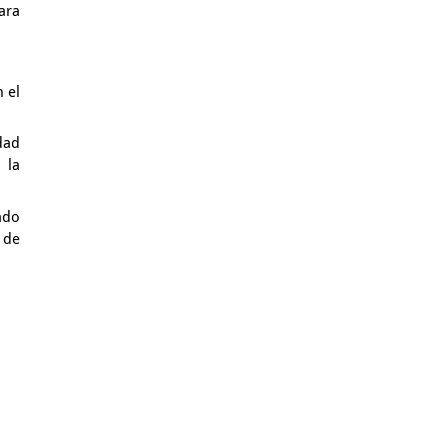
ara
 el
dad
 la
ado
 de