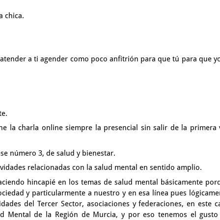
la chica.
 atender a ti agender como poco anfitrión
para que tú para que yo
te.
one
la charla online siempre la presencial sin salir
de la primera 
ese número 3,
de salud y bienestar.
ividades
relacionadas con la salud mental en sentido amplio.
aciendo hincapié
en los temas de salud mental básicamente por
sociedad
y particularmente a nuestro y en esa línea
pues lógicame
tidades
del Tercer Sector, asociaciones y federaciones,
en este c
ud Mental de la Región de Murcia,
y por eso tenemos el gusto