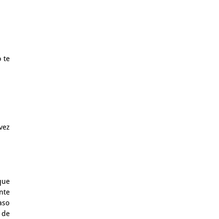
 te
vez
que
nte
aso
 de