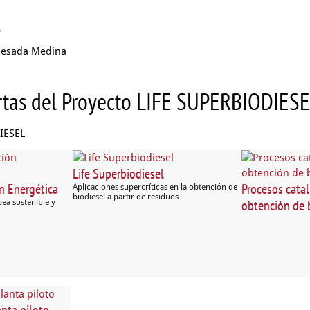
s
uesada Medina
ertas del Proyecto LIFE SUPERBIODIES
DIESEL
Life Superbiodiesel
ón Energética
Procesos catal
Aplicaciones supercríticas en la obtención de
biodiesel a partir de residuos
obtención de 
ea sostenible y