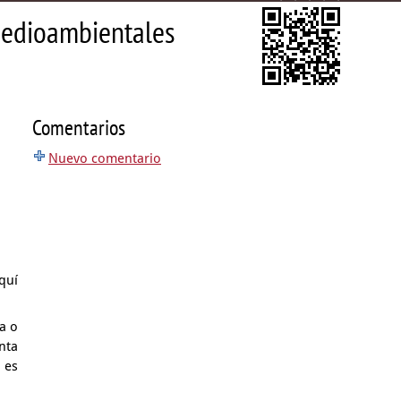
 medioambientales
Comentarios
Nuevo comentario
quí
a o
nta
 es