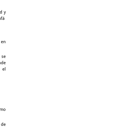
d y
ufá
 en
 se
nde
 el
omo
 de