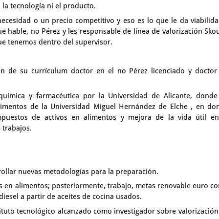
 la tecnología ni el producto.
 necesidad
o un precio competitivo
y eso es lo que le da viabilida
que hable, no Pérez
y les responsable de línea de valorización Sko
que tenemos dentro del supervisor.
ión de su currículum doctor en el no
Pérez licenciado y doctor
 química y farmacéutica
por la Universidad de Alicante,
donde
limentos de la Universidad Miguel Hernández de Elche
, en do
puestos de activos en alimentos y mejora
de la vida útil en
 trabajos.
rollar nuevas metodologías para la preparación.
os en alimentos;
posteriormente, trabajo, metas renovable euro
c
iesel a partir de aceites
de cocina usados.
tituto tecnológico alcanzado como investigador
sobre valorización