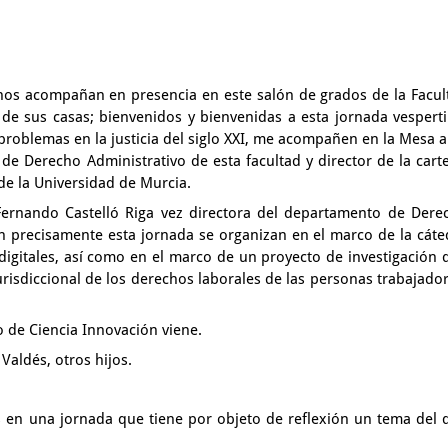
e nos acompañan
en presencia en este salón de grados de la Facul
l de sus casas;
bienvenidos y bienvenidas a esta jornada vespert
problemas en la justicia del siglo XXI,
me acompañen en la Mesa a
co de Derecho Administrativo
de esta facultad y director de la cart
de la Universidad de Murcia.
ernando Castelló Riga vez
directora del departamento de Dere
en precisamente esta jornada
se organizan en el marco de la cáte
digitales,
así como en el marco de un proyecto de investigación
jurisdiccional de los derechos laborales
de las personas trabajado
io de Ciencia Innovación
viene.
r Valdés,
otros hijos.
s en una jornada que tiene
por objeto de reflexión un tema del 