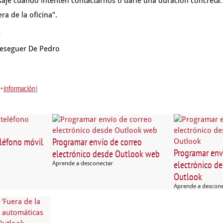
saje
cuando intenten contactarnos o darle una duración concreta.
ra de la oficina".
s
eseguer De Pedro
(+
información
)
eléfono móvil
Programar envío de correo
Programar env
electrónico desde Outlook web
electrónico de
Aprende a desconectar
Outlook
Aprende a descon