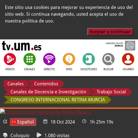
Este sitio usa cookies para mejorar su experiencia de uso del
sitio web. Si continua navegando, usted acepta el uso de
nuestra política de uso.
Aceptar y continuar
VIDEOS
CANALES
DIRECTO
INFO
SOLICITUDES
BUSCAR
USUARIO
Canales
Contenidos
Canales de Docencia e Investigación
Trabajo Social
CONGRESO INTERNACIONAL RETINA MURCIA
Español
18 Oct 2024
1h 25m 19s
Coloquio
1.080 visitas