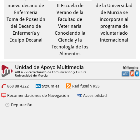
nuevo decano de
II Escuela de
de la Universidad
Enfermería
Verano de la
de Murcia se
Toma de Posesión
Facultad de
incorporan al
del Decano de
Veterinaria
programa de
Enfermería y
Conociendo la
voluntariado
Equipo Decanal
Ciencia y la
internacional
Tecnología de los
Alimentos
Unidad de Apoyo Multimedia
ATICA - Vicerrectorado de Comunicación y Cultura
Universidad de Murcia
868 88 4222
tv@um.es
Redifusión RSS
Recomendaciones de Navegación
Accesibilidad
Depuración