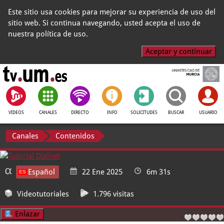
Este sitio usa cookies para mejorar su experiencia de uso del
sitio web. Si continua navegando, usted acepta el uso de
nuestra política de uso.
Aceptar y continuar
VIDEOS
CANALES
DIRECTO
INFO
SOLICITUDES
BUSCAR
USUARIO
Canales
Contenidos
Español
22 Ene 2025
6m 31s
Videotutoriales
1.796 visitas
Enlazar