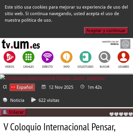
Este sitio usa cookies para mejorar su experiencia de uso del
sitio web. Si continua navegando, usted acepta el uso de
nuestra política de uso.
Aceptar y continuar
VIDEOS
CANALES
DIRECTO
INFO
SOLICITUDES
BUSCAR
USUARIO
Español
12 Nov 2025
1m 42s
Noticia
622 visitas
Enlazar
V Coloquio Internacional Pensar,