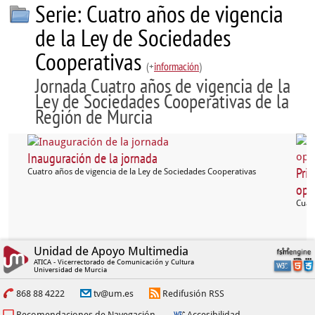
Serie: Cuatro años de vigencia
de la Ley de Sociedades
Cooperativas
(+
información
)
Jornada Cuatro años de vigencia de la
Ley de Sociedades Cooperativas de la
Región de Murcia
Inauguración de la jornada
Pri
Cuatro años de vigencia de la Ley de Sociedades Cooperativas
opo
Cuatr
Unidad de Apoyo Multimedia
ATICA - Vicerrectorado de Comunicación y Cultura
Universidad de Murcia
868 88 4222
tv@um.es
Redifusión RSS
Recomendaciones de Navegación
Accesibilidad