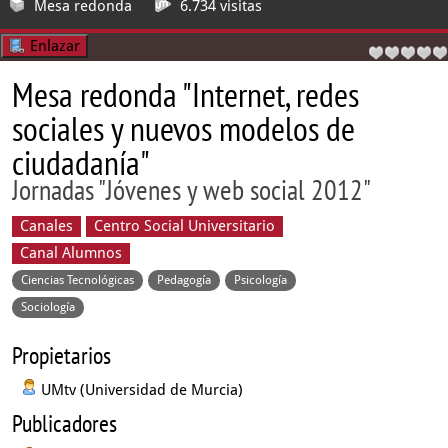
Mesa redonda
6.734 visitas
Enlazar
Mesa redonda "Internet, redes
sociales y nuevos modelos de
ciudadanía"
Jornadas "Jóvenes y web social 2012"
Canales
Centro Social Universitario
Canal Alumnos
Ciencias Tecnológicas
Pedagogía
Psicología
Sociología
Propietarios
UMtv (Universidad de Murcia)
Publicadores