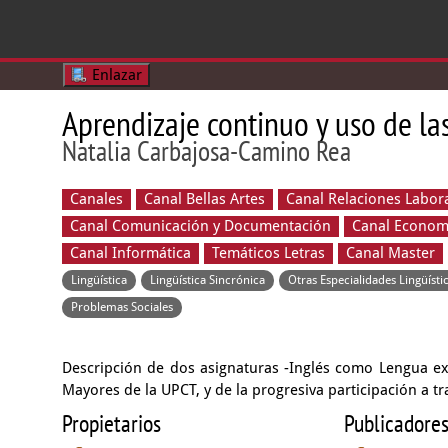
Enlazar
Aprendizaje continuo y uso de la
Natalia Carbajosa-Camino Rea
Canales
Canal Bellas Artes
Canal Relaciones Labo
Canal Comunicación y Documentación
Canal Econom
Canal Informática
Temáticos Letras
Canal Master
Lingüística
Lingüística Sincrónica
Otras Especialidades Lingüísti
Problemas Sociales
Descripción de dos asignaturas -Inglés como Lengua ex
Mayores de la UPCT, y de la progresiva participación a tr
Propietarios
Publicadore