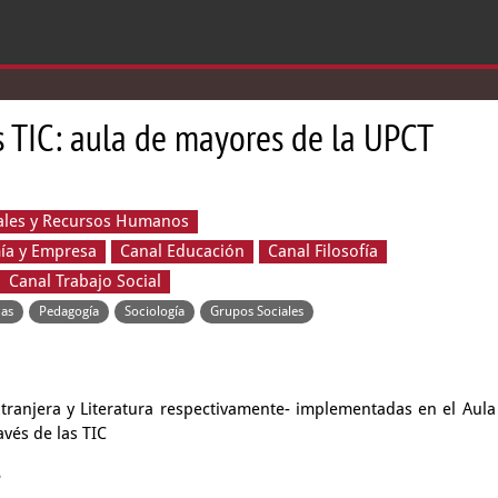
s TIC: aula de mayores de la UPCT
rales y Recursos Humanos
ía y Empresa
Canal Educación
Canal Filosofía
Canal Trabajo Social
cas
Pedagogía
Sociología
Grupos Sociales
tranjera y Literatura respectivamente- implementadas en el Aula
avés de las TIC
s