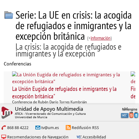
Serie: La UE en crisis: la acogida
de refugiados e inmigrantes y la
excepción británica
(+
información
)
La crisis: la acogida de refugiados e
inmigrantes y la excepción
Conferencias
La Unión Eugida de refugiados e inmigrantes y la
Fin
excepción británica"
de 
Conferencia de Rubén Darío Torres Kumbrián
Unidad de Apoyo Multimedia
ATICA - Vicerrectorado de Comunicación y Cultura
Universidad de Murcia
868 88 4222
tv@um.es
Redifusión RSS
Recomendaciones de Navegación
Accesibilidad