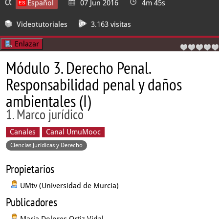
Español
07 Jun 2016
4m 45s
Videotutoriales
3.163 visitas
Enlazar
Módulo 3. Derecho Penal.
Responsabilidad penal y daños
ambientales (I)
1. Marco jurídico
Canales
Canal UmuMooc
Ciencias Jurídicas y Derecho
Propietarios
UMtv (Universidad de Murcia)
Publicadores