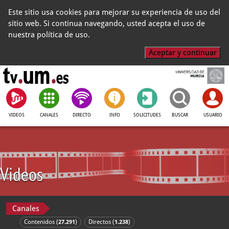
Este sitio usa cookies para mejorar su experiencia de uso del
sitio web. Si continua navegando, usted acepta el uso de
nuestra política de uso.
Aceptar y continuar
VIDEOS
CANALES
DIRECTO
INFO
SOLICITUDES
BUSCAR
USUARIO
Videos
Canales
Contenidos (
)
Directos (
)
27.291
1.238