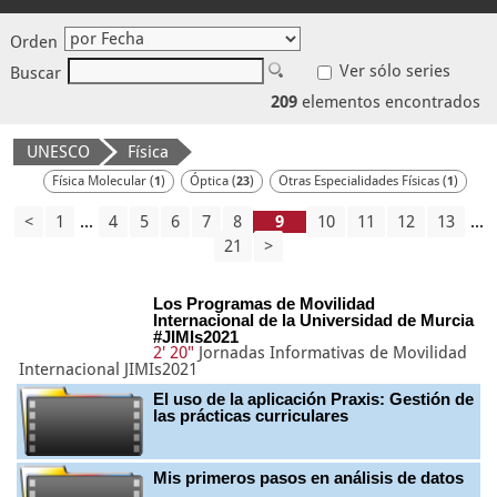
Orden
Ver sólo series
Buscar
209
elementos encontrados
UNESCO
Física
Física Molecular (
)
Óptica (
)
Otras Especialidades Físicas (
)
1
23
1
<
1
...
4
5
6
7
8
10
11
12
13
...
21
>
Los Programas de Movilidad
Internacional de la Universidad de Murcia
#JIMIs2021
2' 20"
Jornadas Informativas de Movilidad
Internacional JIMIs2021
El uso de la aplicación Praxis: Gestión de
las prácticas curriculares
Mis primeros pasos en análisis de datos