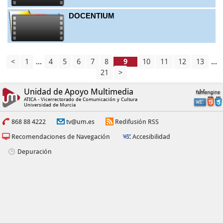
DOCENTIUM
<
1
...
4
5
6
7
8
10
11
12
13
...
21
>
Unidad de Apoyo Multimedia
ATICA - Vicerrectorado de Comunicación y Cultura
Universidad de Murcia
868 88 4222
tv@um.es
Redifusión RSS
Recomendaciones de Navegación
Accesibilidad
Depuración