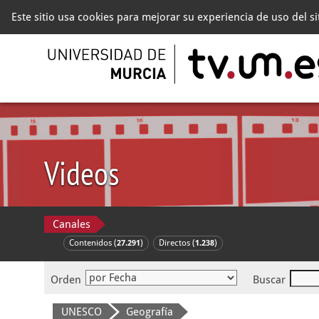
Este sitio usa cookies para mejorar su experiencia de uso del s
Videos
Canales
Contenidos (
)
Directos (
)
27.291
1.238
Orden
Buscar
UNESCO
Geografía