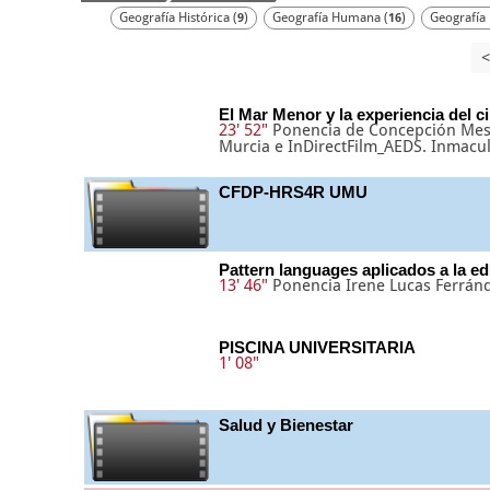
Geografía Histórica (
)
Geografía Humana (
)
Geografía 
9
16
<
El Mar Menor y la experiencia del c
23' 52"
Ponencia de Concepción Mese
Murcia e InDirectFilm_AEDS. Inmaculad
CFDP-HRS4R UMU
Pattern languages aplicados a la e
13' 46"
Ponencia Irene Lucas Ferrán
PISCINA UNIVERSITARIA
1' 08"
Salud y Bienestar