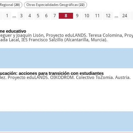
Regional (
)
Otras Especialidades Geográficas (
)
20
22
1
...
3
4
5
6
7
9
10
11
12
...
24
ine educativo
guer y Joaquín Lisón, Proyecto eduLANDS. Teresa Colomina, Pro
a Lacal, IES Francisco Salzillo (Alcantarilla, Murcia).
ducación: acciones para transición con estudiantes
dez. Proyecto eduLANDS. OIKODROM. Colectivo ToZomia. Austria.