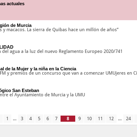
as actuales
egión de Murcia
es y macacos. La sierra de Quibas hace un millón de años”
ILIDAD
ión del agua a la luz del nuevo Reglamento Europeo 2020/741
 de la Mujer y la niña en la Ciencia
TFM y premios de un concurso que van a comenzar UMUjeres en Ci
lógico San Esteban
ntre el Ayuntamiento de Murcia y la UMU
1
...
3
4
5
6
7
9
10
11
12
...
24