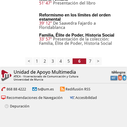
51' 47"
Presentación del libro
Reformismo en los límites del orden
estamental
39' 12"
De Saavedra Fajardo a
Floridablanca
Familia, Élite de Poder, Historia Social
33' 57"
Presentación de la colección:
Familia, Élite de Poder, Historia Social
<
1
2
3
4
5
7
>
Unidad de Apoyo Multimedia
ATICA - Vicerrectorado de Comunicación y Cultura
Universidad de Murcia
868 88 4222
tv@um.es
Redifusión RSS
Recomendaciones de Navegación
Accesibilidad
Depuración