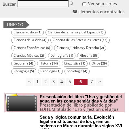
Ver sólo series
Buscar
66
elementos encontrados
UNESCO
Ciencia Política (
)
Ciencias de la Tierra y del Espacio (
)
1
5
Ciencias de la Vida (
)
Ciencias de las Artes y las Letras (
)
4
13
Ciencias Económicas (
)
Ciencias Jurídicas y Derecho (
)
6
2
Ciencias Médicas (
)
Demografía (
)
Filosofía (
)
2
1
5
Geografía (
)
Historia (
)
Lingüística (
)
Otros (
)
4
14
1
29
Pedagogía (
)
Psicología (
)
Sociología (
)
5
1
4
<
1
2
3
4
5
7
>
Presentación del libro "Uso y gestión del
agua en las zonas semiáridas y áridas"
Presentación del libro publicado por
EDITUM titulado "Uso y gestión del agua
en las zonas semiári
Seda y lógica comunitaria. Evolución
legal e institucional de los gremios
sederos en Murcia durante los siglos XVI