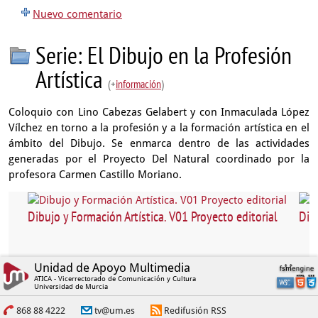
Nuevo comentario
Serie: El Dibujo en la Profesión
Artística
(+
información
)
Coloquio con Lino Cabezas Gelabert y con Inmaculada López
Vílchez en torno a la profesión y a la formación artística en el
ámbito del Dibujo. Se enmarca dentro de las actividades
generadas por el Proyecto Del Natural coordinado por la
profesora Carmen Castillo Moriano.
Dibujo y Formación Artística. V01 Proyecto editorial
Dibu
Unidad de Apoyo Multimedia
ATICA - Vicerrectorado de Comunicación y Cultura
Universidad de Murcia
868 88 4222
tv@um.es
Redifusión RSS