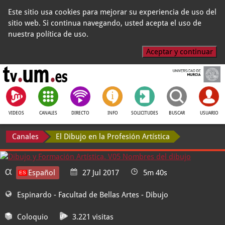
Este sitio usa cookies para mejorar su experiencia de uso del
sitio web. Si continua navegando, usted acepta el uso de
nuestra política de uso.
Aceptar y continuar
VIDEOS
CANALES
DIRECTO
INFO
SOLICITUDES
BUSCAR
USUARIO
Canales
El Dibujo en la Profesión Artística
Español
27 Jul 2017
5m 40s
Espinardo - Facultad de Bellas Artes
- Dibujo
Coloquio
3.221 visitas