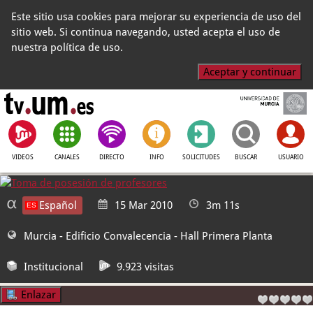
Este sitio usa cookies para mejorar su experiencia de uso del
sitio web. Si continua navegando, usted acepta el uso de
nuestra política de uso.
Aceptar y continuar
VIDEOS
CANALES
DIRECTO
INFO
SOLICITUDES
BUSCAR
USUARIO
Español
15 Mar 2010
3m 11s
Murcia - Edificio Convalecencia
- Hall Primera Planta
Institucional
9.923 visitas
Enlazar