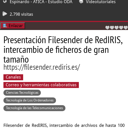
Espinardo - ATICA
- Estudio ODA
Videotutoriales
2.798 visitas
Enlazar
Presentación Filesender de RedIRIS,
intercambio de ficheros de gran
tamaño
https://filesender.rediris.es/
Canales
Correo y herramientas colaborativas
Ciencias Tecnológicas
Tecnología de Los Ordenadores
Tecnología de las Telecomunicaciones
Filesender de RedIRIS, intercambio de archivos de hasta 100