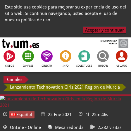
Este sitio usa cookies para mejorar su experiencia de uso del
sitio web. Si continua navegando, usted acepta el uso de
nuestra política de uso.
Aceptar y continuar
VIDEOS
CANALES
DIRECTO
INFO
SOLICITUDES
BUSCAR
USUARIO
Canales
Lanzamiento Technovation Girls 2021 Región de Murcia
Español
22 Ene 2021
1h 25m 46s
OnLine
- Online
Mesa redonda
2.282 visitas