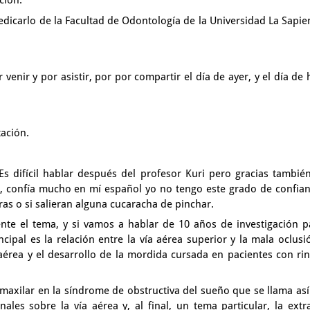
ción.
dedicarlo
de la Facultad de Odontología de la Universidad La Sapie
r venir
y por asistir, por por compartir el día de ayer,
y el día de 
tación.
 Es difícil hablar después del profesor Kuri pero gracias
también
o,
confía mucho en mí español yo no tengo este grado de confia
bras
o si salieran alguna cucaracha de pinchar.
nte el tema,
y si vamos a hablar de 10 años de investigación
p
ncipal
es la relación entre la vía aérea superior y la mala oclusi
 aérea
y el desarrollo de la mordida cursada en pacientes con rini
 maxilar
en la síndrome de obstructiva del sueño que se llama
así
onales
sobre la vía aérea y, al final, un tema particular,
la extr