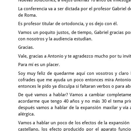
Nuevas soluciones, a viejos dilemas 10 años de investiga
La conferencia va a ser dictada por el profesor Gabriel 
de Roma.
Es profesor titular de ortodoncia, y os dejo con él.
Vamos un poquito justos, de tiempo, Gabriel gracias po
con nosotros y la audiencia estudian.
Gracias.
Vale, gracias a Antonio
y te agradezco mucho por tu invi
Para mí es un placer.
Soy muy feliz de quedarme aquí con vosotros
y claro
cofrades que me ayuda un poco entonces mira Antoni
entonces le pido ya disculpa si faltaran verbos o para a
De qué vamos a hablar?
Vamos a cambiar completame
acordarme que tengo 40 años y no más 30 el tema pri
después vamos a hablar de la expansión maxilar y vía
alérgica.
Vamos a hablar un poco de los efectos de la expansión
castellano, los efecto producido por el aparato funci