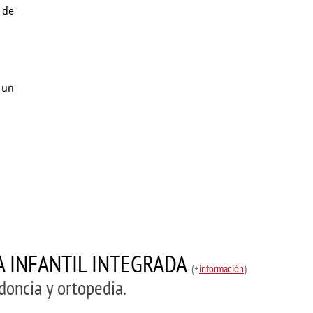
 de
 un
ÍA INFANTIL INTEGRADA
(+
información
)
doncia y ortopedia.