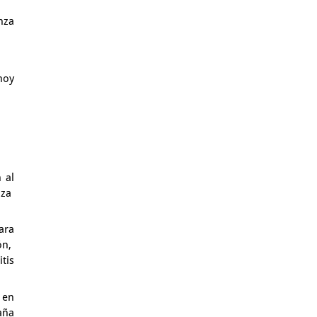
nza
hoy
 al
nza
ara
ón,
tis
 en
aña