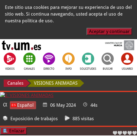
Este sitio usa cookies para mejorar su experiencia de uso del
sitio web. Si continua navegando, usted acepta el uso de
nuestra política de uso.
Aceptar y continuar
VIDEOS
CANALES
DIRECTO
INFO
SOLICITUDES
BUSCAR
USUARIO
Canales
VISIONES ANIMADAS
Español
06 May 2024
44s
Exposición de trabajos
885 visitas
Enlazar