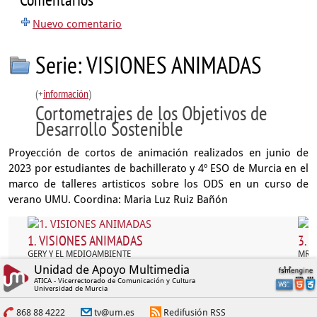
Nuevo comentario
Serie: VISIONES ANIMADAS
(+
información
)
Cortometrajes de los Objetivos de
Desarrollo Sostenible
Proyección de cortos de animación realizados en junio de
2023 por estudiantes de bachillerato y 4º ESO de Murcia en el
marco de talleres artisticos sobre los ODS en un curso de
verano UMU. Coordina: Maria Luz Ruiz Bañón
1. VISIONES ANIMADAS
3. 
GERY Y EL MEDIOAMBIENTE
MR. 
Unidad de Apoyo Multimedia
ATICA - Vicerrectorado de Comunicación y Cultura
Universidad de Murcia
868 88 4222
tv@um.es
Redifusión RSS