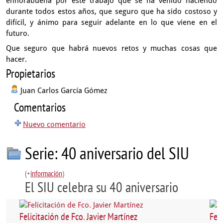
enhorabuena por este trabajo
que se ha venido haciendo
durante todos estos años,
que seguro que ha sido costoso y
difícil,
y ánimo
para seguir adelante en lo que viene en el
futuro.
Que seguro que habrá nuevos retos y muchas cosas que
hacer.
Propietarios
Juan Carlos García Gómez
Comentarios
Nuevo comentario
Serie: 40 aniversario del SIU
(+
información
)
El SIU celebra su 40 aniversario
Felicitación de Fco. Javier Martínez
Fel