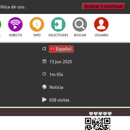
Aceptar y continuar
ítica de uso.
S
DIRECTO
INFO
SOLICITUDES
BUSCAR
USUARIO
Español
13 Jun 2025
1m 05s
Noticia
658 visitas