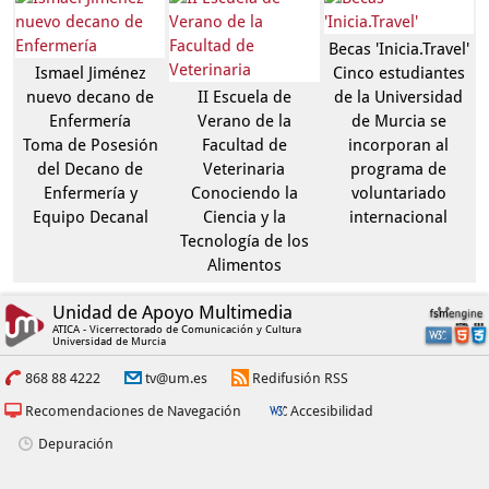
Becas 'Inicia.Travel'
Ismael Jiménez
Cinco estudiantes
nuevo decano de
II Escuela de
de la Universidad
Enfermería
Verano de la
de Murcia se
Toma de Posesión
Facultad de
incorporan al
del Decano de
Veterinaria
programa de
Enfermería y
Conociendo la
voluntariado
Equipo Decanal
Ciencia y la
internacional
Tecnología de los
Alimentos
Unidad de Apoyo Multimedia
ATICA - Vicerrectorado de Comunicación y Cultura
Universidad de Murcia
868 88 4222
tv@um.es
Redifusión RSS
Recomendaciones de Navegación
Accesibilidad
Depuración