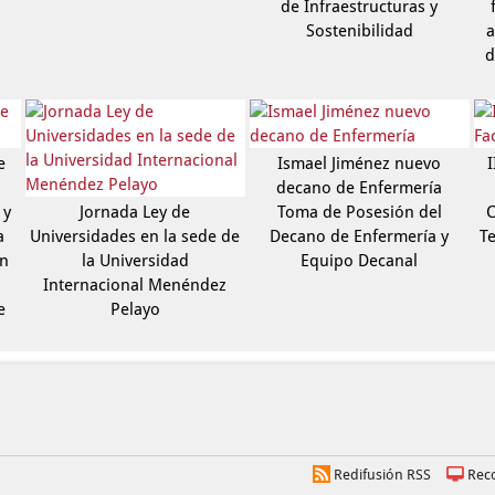
de Infraestructuras y
Sostenibilidad
a
d
e
Ismael Jiménez nuevo
I
decano de Enfermería
 y
Jornada Ley de
Toma de Posesión del
C
a
Universidades en la sede de
Decano de Enfermería y
Te
ón
la Universidad
Equipo Decanal
Internacional Menéndez
e
Pelayo
Redifusión RSS
Rec