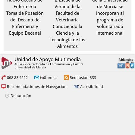
nuevo decano de
II Escuela de
de la Universidad
Enfermería
Verano de la
de Murcia se
Toma de Posesión
Facultad de
incorporan al
del Decano de
Veterinaria
programa de
Enfermería y
Conociendo la
voluntariado
Equipo Decanal
Ciencia y la
internacional
Tecnología de los
Alimentos
Unidad de Apoyo Multimedia
ATICA - Vicerrectorado de Comunicación y Cultura
Universidad de Murcia
868 88 4222
tv@um.es
Redifusión RSS
Recomendaciones de Navegación
Accesibilidad
Depuración