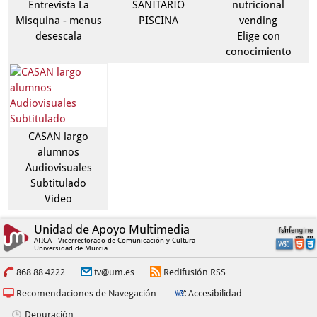
Entrevista La
SANITARIO
nutricional
Misquina - menus
PISCINA
vending
desescala
Elige con
conocimiento
CASAN largo
alumnos
Audiovisuales
Subtitulado
Video
Unidad de Apoyo Multimedia
ATICA - Vicerrectorado de Comunicación y Cultura
Universidad de Murcia
868 88 4222
tv@um.es
Redifusión RSS
Recomendaciones de Navegación
Accesibilidad
Depuración