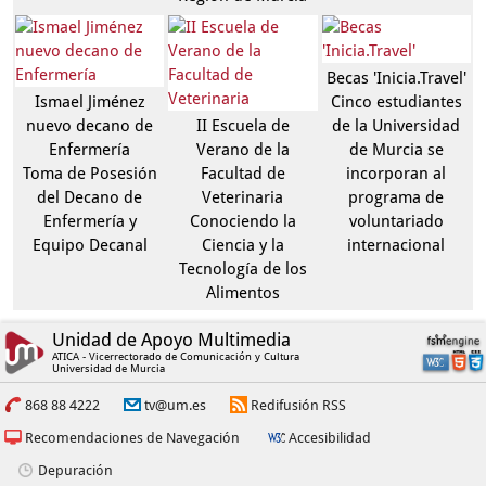
Becas 'Inicia.Travel'
Ismael Jiménez
Cinco estudiantes
nuevo decano de
II Escuela de
de la Universidad
Enfermería
Verano de la
de Murcia se
Toma de Posesión
Facultad de
incorporan al
del Decano de
Veterinaria
programa de
Enfermería y
Conociendo la
voluntariado
Equipo Decanal
Ciencia y la
internacional
Tecnología de los
Alimentos
Unidad de Apoyo Multimedia
ATICA - Vicerrectorado de Comunicación y Cultura
Universidad de Murcia
868 88 4222
tv@um.es
Redifusión RSS
Recomendaciones de Navegación
Accesibilidad
Depuración