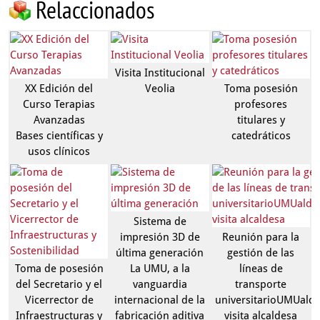
Relaccionados
Visita Institucional
XX Edición del
Veolia
Toma posesión
Curso Terapias
profesores
Avanzadas
titulares y
Bases científicas y
catedráticos
usos clínicos
Sistema de
impresión 3D de
Reunión para la
última generación
gestión de las
Toma de posesión
La UMU, a la
líneas de
del Secretario y el
vanguardia
transporte
Vicerrector de
internacional de la
universitarioUMUaldi
Infraestructuras y
fabricación aditiva
visita alcaldesa