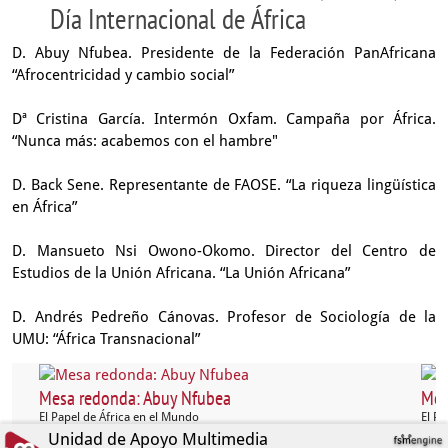
Día Internacional de África
D. Abuy Nfubea. Presidente de la Federación PanAfricana
“Afrocentricidad y cambio social”
Dª Cristina García. Intermón Oxfam. Campaña por África.
“Nunca más: acabemos con el hambre"
D. Back Sene. Representante de FAOSE. “La riqueza lingüística
en África”
D. Mansueto Nsi Owono-Okomo. Director del Centro de
Estudios de la Unión Africana. “La Unión Africana”
D. Andrés Pedreño Cánovas. Profesor de Sociología de la
UMU: “África Transnacional”
Mesa redonda: Abuy Nfubea
Mes
El Papel de África en el Mundo
El Pa
Unidad de Apoyo Multimedia