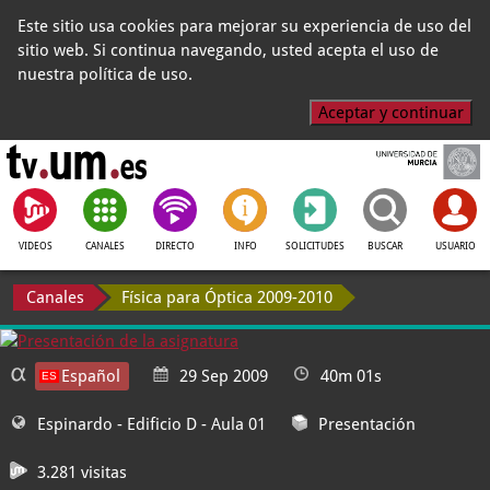
Este sitio usa cookies para mejorar su experiencia de uso del
sitio web. Si continua navegando, usted acepta el uso de
nuestra política de uso.
Aceptar y continuar
VIDEOS
CANALES
DIRECTO
INFO
SOLICITUDES
BUSCAR
USUARIO
Canales
Física para Óptica 2009-2010
Español
29 Sep 2009
40m 01s
Espinardo - Edificio D
- Aula 01
Presentación
3.281 visitas