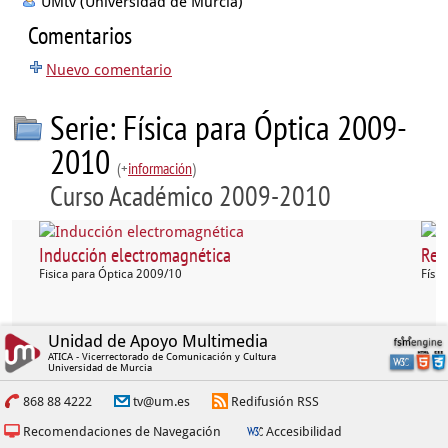
UMtv (Universidad de Murcia)
Comentarios
Nuevo comentario
Serie: Física para Óptica 2009-
2010
(+
información
)
Curso Académico 2009-2010
Inducción electromagnética
Ref
Fisica para Óptica 2009/10
Físi
Unidad de Apoyo Multimedia
ATICA - Vicerrectorado de Comunicación y Cultura
Universidad de Murcia
868 88 4222
tv@um.es
Redifusión RSS
Recomendaciones de Navegación
Accesibilidad