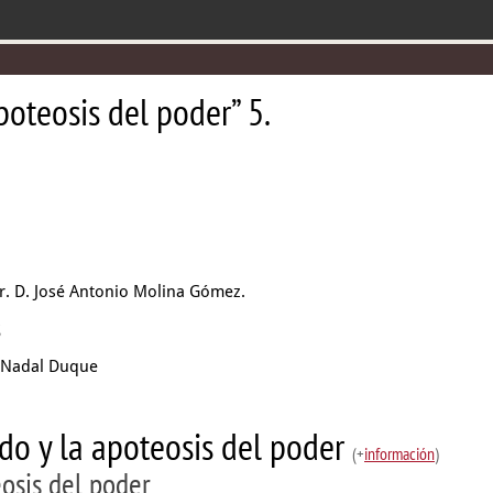
poteosis del poder” 5.
Dr. D. José Antonio Molina Gómez.
s
 Nadal Duque
do y la apoteosis del poder
(+
información
)
osis del poder