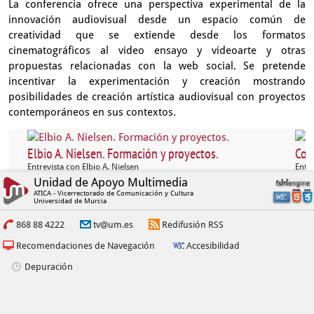
La conferencia ofrece una perspectiva experimental de la
innovación audiovisual desde un espacio común de
creatividad que se extiende desde los formatos
cinematográficos al video ensayo y videoarte y otras
propuestas relacionadas con la web social. Se pretende
incentivar la experimentación y creación mostrando
posibilidades de creación artística audiovisual con proyectos
contemporáneos en sus contextos.
Elbio A. Nielsen. Formación y proyectos.
Col
Entrevista con Elbio A. Nielsen
Entre
Unidad de Apoyo Multimedia
ATICA - Vicerrectorado de Comunicación y Cultura
Universidad de Murcia
868 88 4222
tv@um.es
Redifusión RSS
Recomendaciones de Navegación
Accesibilidad
Depuración