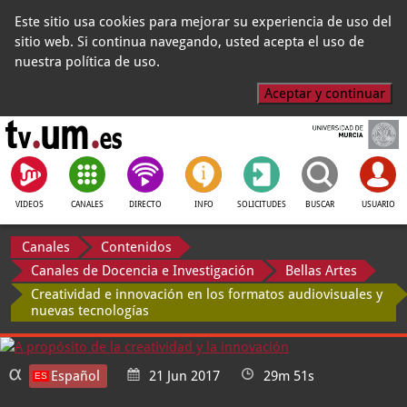
Este sitio usa cookies para mejorar su experiencia de uso del
sitio web. Si continua navegando, usted acepta el uso de
nuestra política de uso.
Aceptar y continuar
VIDEOS
CANALES
DIRECTO
INFO
SOLICITUDES
BUSCAR
USUARIO
Canales
Contenidos
Canales de Docencia e Investigación
Bellas Artes
Creatividad e innovación en los formatos audiovisuales y
nuevas tecnologías
Español
21 Jun 2017
29m 51s