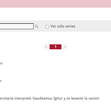
Ver sólo series
<
>
es
r
versitaria interpretó Gaudeamus Igitur y se levantó la sesión