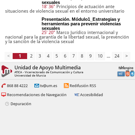
sexuales
18' 36"
Principios de actuación ante
situaciones de violencia sexual en el entorno universitario
Presentación. Módulo1_Estrategias y
herramientas para prevenir violencias
sexuales
25' 20"
Marco Jurídico internacional y
nacional para la garantía de la libertad sexual, la prevención
y la sanción de la violencia sexual
<
2
3
4
5
6
7
8
9
10
...
24
>
Unidad de Apoyo Multimedia
ATICA - Vicerrectorado de Comunicación y Cultura
Universidad de Murcia
868 88 4222
tv@um.es
Redifusión RSS
Recomendaciones de Navegación
Accesibilidad
Depuración