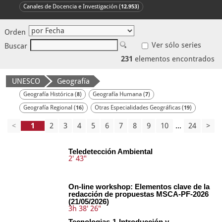
Canales de Docencia e Investigación (
)
12.953
Orden
Ver sólo series
Buscar
231
elementos encontrados
UNESCO
Geografía
Geografía Histórica (
)
Geografía Humana (
)
8
7
Geografía Regional (
)
Otras Especialidades Geográficas (
)
16
19
<
2
3
4
5
6
7
8
9
10
...
24
>
Teledetección Ambiental
2' 43"
On-line workshop: Elementos clave de la
redacción de propuestas MSCA-PF-2026
(21/05/2026)
3h 38' 26"
Tecnologias-1-Introducción y