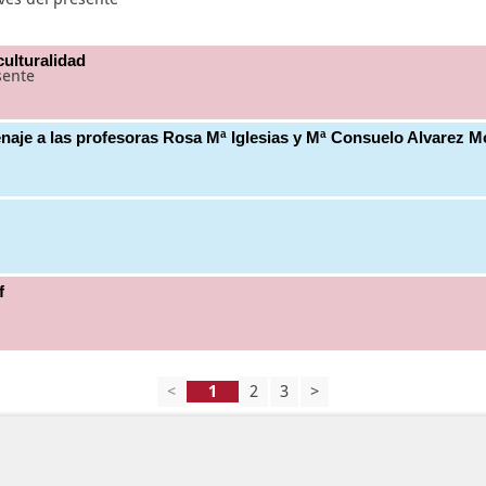
culturalidad
sente
naje a las profesoras Rosa Mª Iglesias y Mª Consuelo Alvarez M
f
<
2
3
>