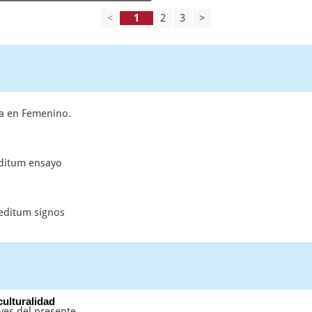
<
2
3
>
ía en Femenino.
editum ensayo
 editum signos
culturalidad
ves del presente