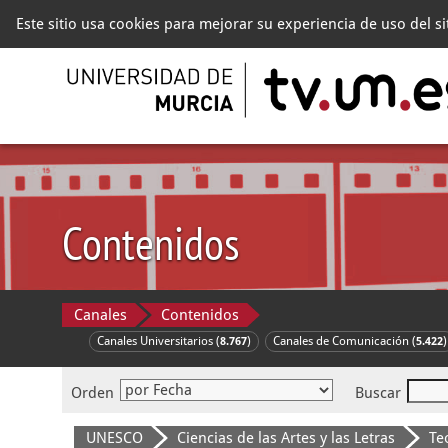
Este sitio usa cookies para mejorar su experiencia de uso del s
Contenidos
Canales
Contenidos
Canales Universitarios (
)
Canales de Comunicación (
)
8.767
5.422
Orden
Buscar
UNESCO
Ciencias de las Artes y las Letras
Teo