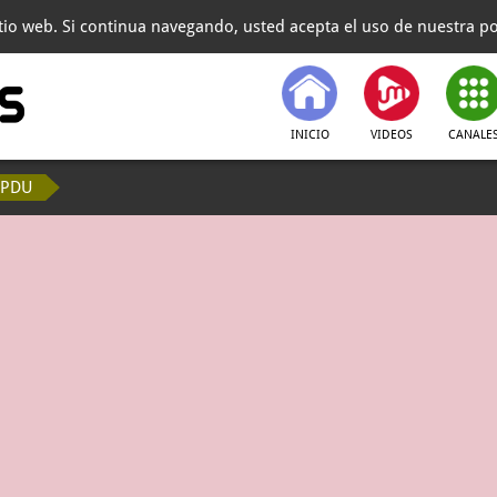
itio web. Si continua navegando, usted acepta el uso de nuestra pol
INICIO
VIDEOS
CANALE
APDU