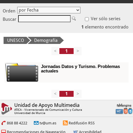
Orden
Ver sólo series
Buscar
1
elemento encontrado
UNESCO
Demografía
<
>
Jornadas Datos y Turismo. Problemas
actuales
<
>
Unidad de Apoyo Multimedia
ATICA - Vicerrectorado de Comunicación y Cultura
Universidad de Murcia
868 88 4222
tv@um.es
Redifusión RSS
Recomendaciones de Navegación
Accesibilidad